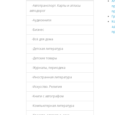
А
-Автотранспорт. Карты и атласы
пр
автодорог
п
Г
-Аудиокниги
К
а
-Бизнес
п
-Всё для дома
-Детская литература
-Детские товары
-Журналы, периодика
-Иностранная литература
-Искусство. Религия
-Книги с автографом
-Компьютерная литература