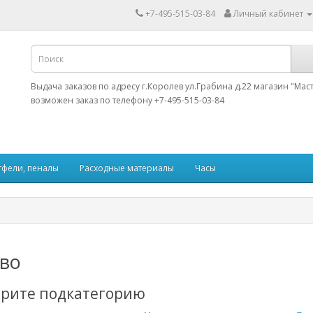
+7-495-515-03-84
Личный кабинет
Выдача заказов по адресу г.Королев ул.Грабина д.22 магазин "Мас
возможен заказ по телефону +7-495-515-03-84
тфели, пеналы
Расходные материалы
Часы
во
рите подкатегорию