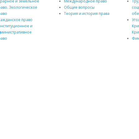
грарное и земельное
Международное право
Тру
аво. Экологическое
Общие вопросы
соц
раво
Теория и история права
обе
ражданское право
Уго
онституционное и
Кри
дминистративное
Кри
раво
Фин