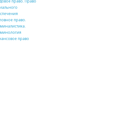
довое право. Право
иального
спечения
ловное право.
миналистика.
минология
ансовое право