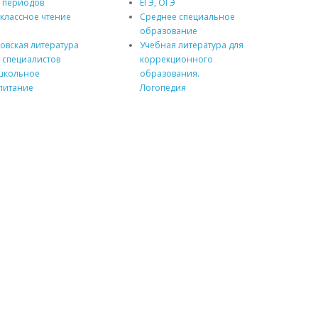
 периодов
ЕГЭ, ОГЭ
классное чтение
Среднее специальное
Р
образование
овская литература
Учебная литература для
 специалистов
коррекционного
школьное
образования.
питание
Логопедия