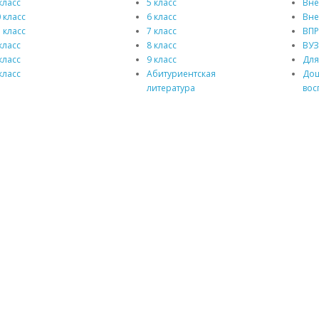
класс
5 класс
Вне
 класс
6 класс
Вне
 класс
7 класс
ВП
класс
8 класс
ВУЗ
класс
9 класс
Для
класс
Абитуриентская
До
литература
вос