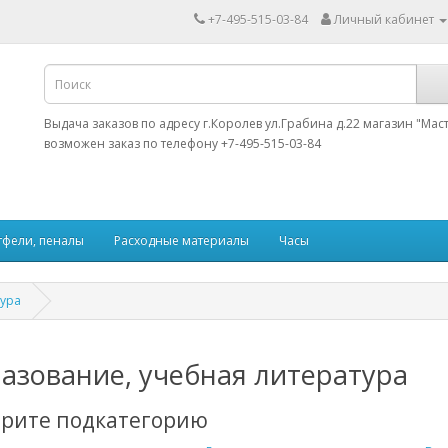
+7-495-515-03-84
Личный кабинет
Выдача заказов по адресу г.Королев ул.Грабина д.22 магазин "Мас
возможен заказ по телефону +7-495-515-03-84
тфели, пеналы
Расходные материалы
Часы
тура
азование, учебная литература
рите подкатегорию