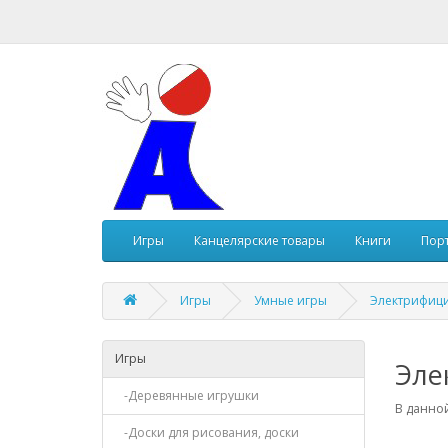
Игры
Канцелярские товары
Книги
Пор
Игры
Умные игры
Электрифиц
Игры
Эле
-Деревянные игрушки
В данной
-Доски для рисования, доски