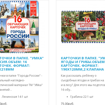
ТОЧКИ В ПАПКЕ. "УМКА"
КАРТОЧКИ В ПАПКЕ. "У
СИЯ.ОБЪЕМ: 16
ЯГОДЫ И ГРИБЫ.ОБЪЕМ:
ТОЧЕК. ФОРМАТ:
КАРТОЧЕК. ФОРМАТ:
Х218ММ
190Х120ММ,2 КЛАПАНА
чки в папке "Города России" -
Как рассказать ребёнку о
альный наглядно-
съедобных ягодах и грибах на
ктический материал ТМ "УМка"
и в лесу? Для этого мы подгото
анятий ..
16 обу..
Ленинская 14:1 шт
Грабина 22:1 шт
0руб.
75.00руб.