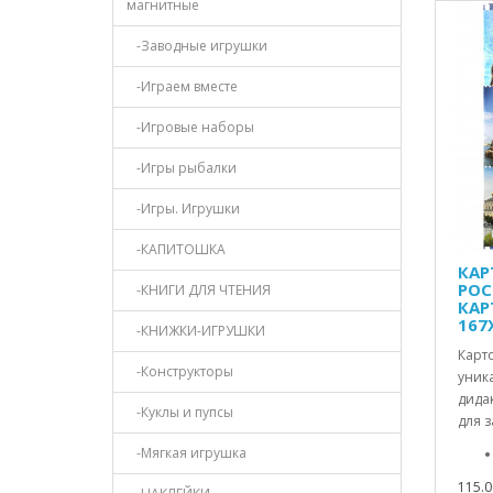
магнитные
-Заводные игрушки
-Играем вместе
-Игровые наборы
-Игры рыбалки
-Игры. Игрушки
-КАПИТОШКА
КАР
РОС
-КНИГИ ДЛЯ ЧТЕНИЯ
КАР
167
-КНИЖКИ-ИГРУШКИ
Карто
-Конструкторы
уник
дида
-Куклы и пупсы
для з
-Мягкая игрушка
115.0