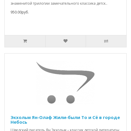
знаменитой трилогии замечательного классика детск..
950.00руб.
Экхольм Ян-Олаф Жили-были То и Сё в городе
Небось
Шведский писатель Ян Экхольм – классик детской литературы,