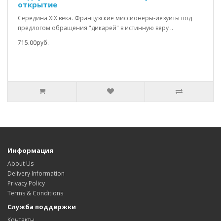
открытие
Середина XIX века. Французские миссионеры-иезуиты под
предлогом обращения "дикарей" в истинную веру ..
715.00руб.
Информация
About Us
Delivery Information
Privacy Policy
Terms & Conditions
Служба поддержки
Контакты