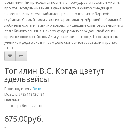
объятиями. Ей приходится постигать премудрости таежной жизни,
пройти школу выживания и даже вступить в схватку с медведем.
Сюжет повести «Семь забытых перевалов» взят из сибирской
глубинки. Старый промысловик, фронтовик дед Еремей — большой
любитель охоты и тайги, но возраст и ушедшие силы отстранили его
от любимого занятия. Некому деду Еремею передать свой опыт и
промысловое хозяйство. Дети уехали жить в город. Неожиданным
учеником деда в охотничьем деле становится соседский паренек
Саша…
Топилин В.С. Когда цветут
эдельвейсы
Производитель:
Вече
Модель:9785448420184
Наличие:1
Грабина 22:1 шт
675.00руб.