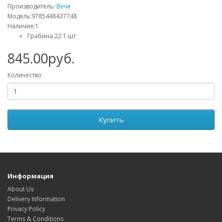
Производитель:
Вече
Модель:9785448437748
Наличие:1
Грабина 22:1 шт
845.00руб.
Количество
Купить
Информация
About Us
Delivery Information
Privacy Policy
Terms & Conditions