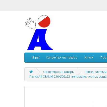
Игры
Канцелярские товары
Книги
Пор
Канцелярские товары
Папки, системы
Папка А4 СТАММ 230х305х23 мм пластик черные защё