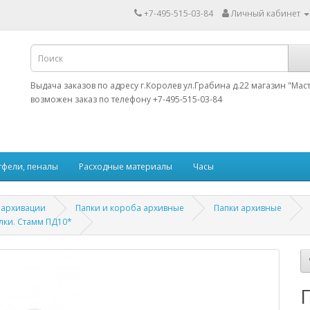
+7-495-515-03-84
Личный кабинет
Выдача заказов по адресу г.Королев ул.Грабина д.22 магазин "Мас
возможен заказ по телефону +7-495-515-03-84
тфели, пеналы
Расходные материалы
Часы
 архивации
Папки и короба архивные
Папки архивные
лки. Стамм ПД10*