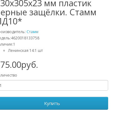
230х305х23 мм пластик
черные защёлки. Стамм
ПД10*
роизводитель:
Стамм
дель:4620018133758
личие:1
Ленинская 14:1 шт
75.00руб.
личество
Купить