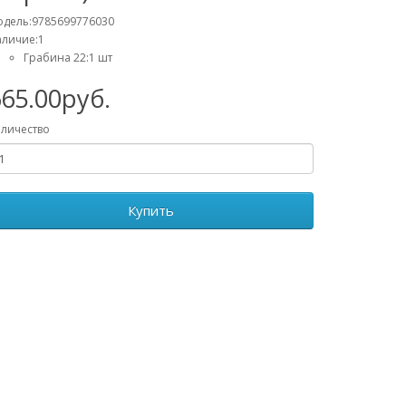
дель:9785699776030
личие:1
Грабина 22:1 шт
65.00руб.
личество
Купить