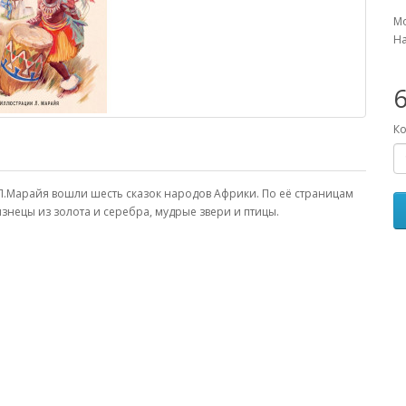
Мо
На
6
Ко
.Марайя вошли шесть сказок народов Африки. По её страницам
знецы из золота и серебра, мудрые звери и птицы.